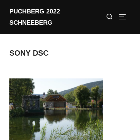
Zum
PUCHBERG 2022
Inhalt
Suchen
SEITEN
springen
SCHNEEBERG
nach:
SONY DSC